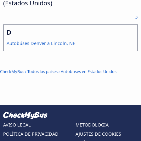
(Estados Unidos)
D
D
Autobúses Denver a Lincoln, NE
CheckMyBus
›
Todos los países
›
Autobuses en Estados Unidos
AVISO LEGAL
METODOLOGIA
POLÍTICA DE PRIVACIDAD
AJUSTES DE COOKIES