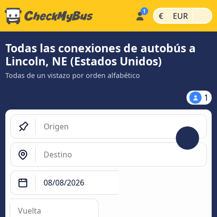
|
|
€
EUR
Todas las conexiones de autobús a
Lincoln, NE (Estados Unidos)
Todas de un vistazo por orden alfabético
1