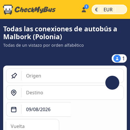
|
|
€
EUR
Todas las conexiones de autobús a
Malbork (Polonia)
Todas de un vistazo por orden alfabético
1