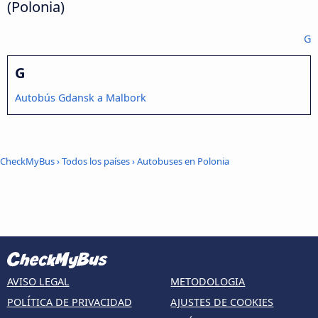
(Polonia)
G
G
Autobús Gdansk a Malbork
CheckMyBus
›
Todos los países
›
Autobuses en Polonia
AVISO LEGAL
METODOLOGIA
POLÍTICA DE PRIVACIDAD
AJUSTES DE COOKIES