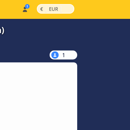
|
|
€
EUR
a)
1