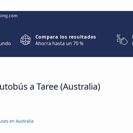
king.com
Compara los resultados
mundo
Ahorra hasta un 70 %
utobús a Taree (Australia)
ses en Australia