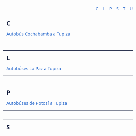
C
L
P
S
T
U
C
Autobús Cochabamba a Tupiza
L
Autobúses La Paz a Tupiza
P
Autobúses de Potosí a Tupiza
S