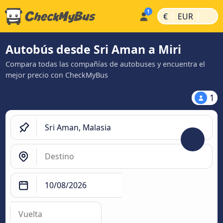
|
|
€
EUR
Autobús desde Sri Aman a Miri
Compara todas las compañías de autobuses y encuentra el
mejor precio con CheckMyBus
1