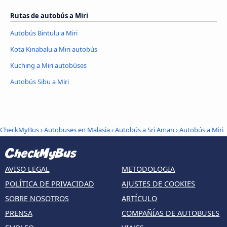
Rutas de autobús a Miri
Autobús Bintulu a Miri
Kota Kinabalu a Miri autobús
Kuching a Miri autobúses
Autobús Sibu a Miri
CheckMyBus
›
Autobuses en Malasia
›
Autobús a Sri Aman
›
Autobús a Miri
AVISO LEGAL
METODOLOGIA
POLÍTICA DE PRIVACIDAD
AJUSTES DE COOKIES
SOBRE NOSOTROS
ARTÍCULO
PRENSA
COMPAÑÍAS DE AUTOBUSES