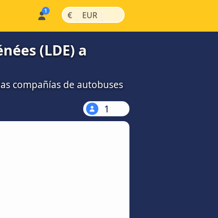
|
|
€
EUR
nées (LDE) a
las compañías de autobuses
1