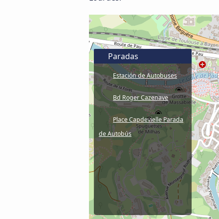
Paradas
Estación de Autobuses
Bd Roger Cazenave
Place Capdevielle Parada
de Autobús