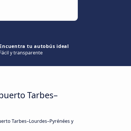
Encuentra tu autobús ideal
Fácil y transparente
opuerto Tarbes–
puerto Tarbes–Lourdes–Pyrénées y