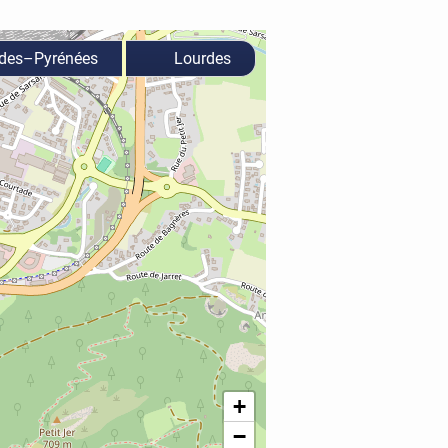
rdes–Pyrénées
Lourdes
+
−