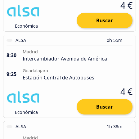
4 €
Buscar
Económica
ALSA
0h 55m
Madrid
8:30
Intercambiador Avenida de América
Guadalajara
9:25
Estación Central de Autobuses
4 €
Buscar
Económica
ALSA
1h 38m
Madrid