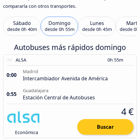
compararla con otros transportes.
Sábado
Domingo
Lunes
Marte
desde
0h 40m
desde
0h 55m
desde
0h 45m
desde
0h
Autobuses más rápidos domingo
ALSA
0h 55m
Madrid
0:00
Intercambiador Avenida de América
Guadalajara
0:55
Estación Central de Autobuses
4 €
Buscar
Económica