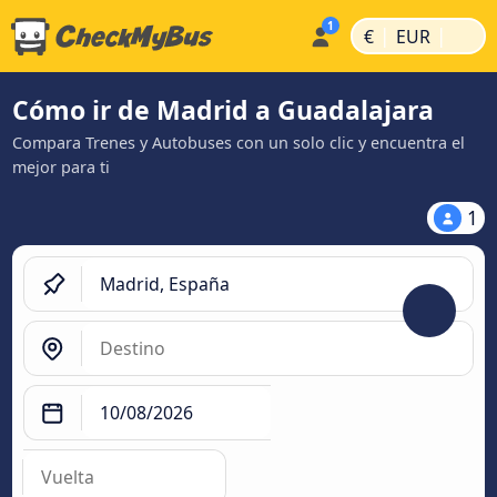
|
|
€
EUR
Cómo ir de Madrid a Guadalajara
Compara Trenes y Autobuses con un solo clic y encuentra el
mejor para ti
1