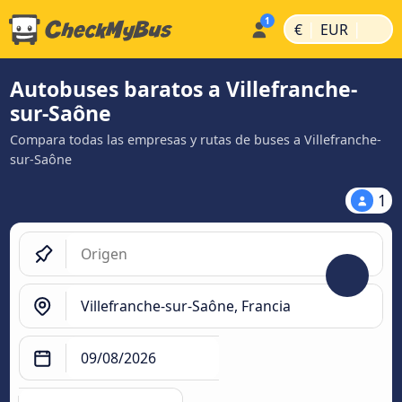
|
|
€
EUR
Autobuses baratos a Villefranche-
sur-Saône
Compara todas las empresas y rutas de buses a Villefranche-
sur-Saône
1