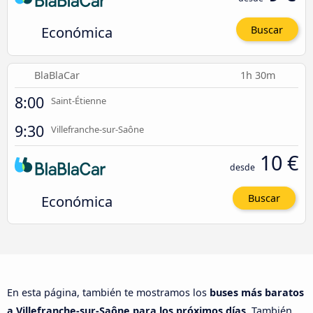
Económica
Buscar
BlaBlaCar
1h 30m
8:00
Saint-Étienne
9:30
Villefranche-sur-Saône
10 €
desde
Económica
Buscar
En esta página, también te mostramos los
buses más baratos
a Villefranche-sur-Saône para los próximos días
. También