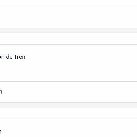
ón de Tren
m
s