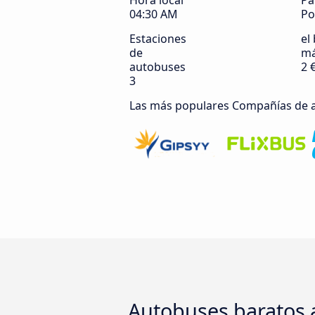
Hora local
Pa
04:30 AM
Po
Estaciones
el 
de
má
autobuses
2 
3
Las más populares Compañías de 
Autobuses baratos 