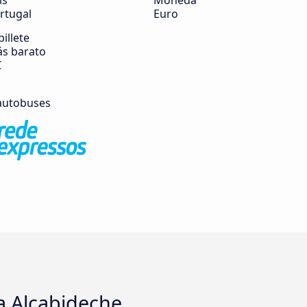
ís
Moneda
rtugal
Euro
billete
s barato
€
autobuses
a Alcabideche