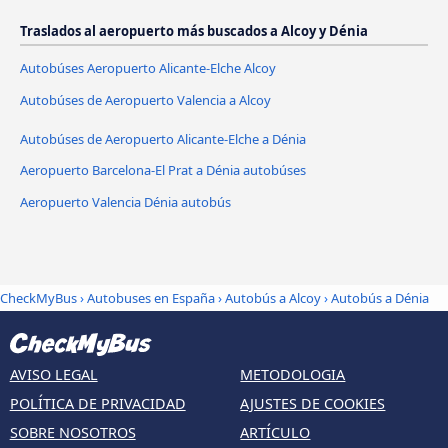
Traslados al aeropuerto más buscados a Alcoy y Dénia
Autobúses Aeropuerto Alicante-Elche Alcoy
Autobúses de Aeropuerto Valencia a Alcoy
Autobúses de Aeropuerto Alicante-Elche a Dénia
Aeropuerto Barcelona-El Prat a Dénia autobúses
Aeropuerto Valencia Dénia autobús
CheckMyBus
›
Autobuses en España
›
Autobús a Alcoy
›
Autobús a Dénia
AVISO LEGAL
METODOLOGIA
POLÍTICA DE PRIVACIDAD
AJUSTES DE COOKIES
SOBRE NOSOTROS
ARTÍCULO