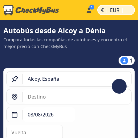
|
|
€
EUR
Autobús desde Alcoy a Dénia
Compara todas las compañías de autobuses y encuentra el
mejor precio con CheckMyBus
1