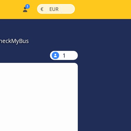
|
|
€
EUR
CheckMyBus
1