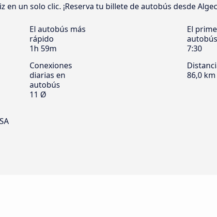
 en un solo clic. ¡Reserva tu billete de autobús desde Algeci
El autobús más
El prime
rápido
autobú
1h 59m
7:30
Conexiones
Distanc
diarias en
86,0 km
autobús
11 Ø
LSA