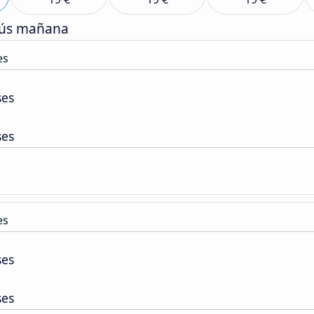
bús mañana
es
ses
ses
es
ses
ses