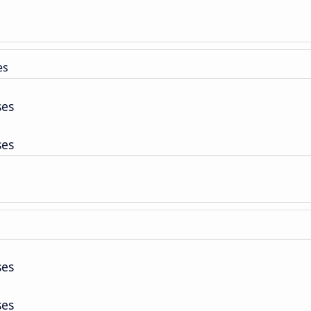
es
ses
ses
ses
ses