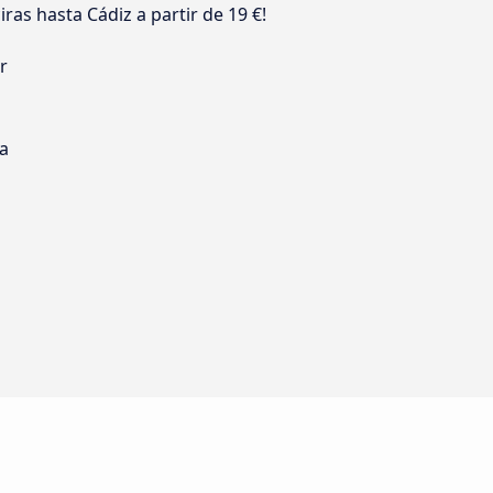
ras hasta Cádiz a partir de 19 €!
r
s
ia