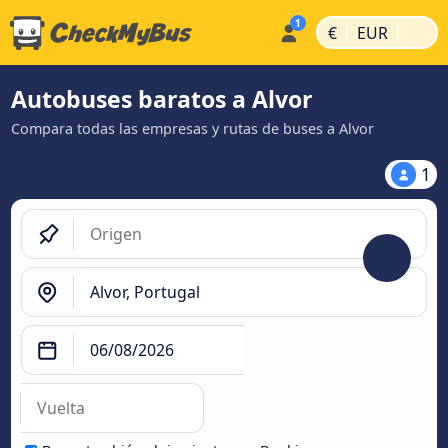
|
|
€
EUR
Autobuses baratos a Alvor
Compara todas las empresas y rutas de buses a Alvor
1