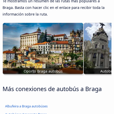
Te mostramos un resumen de las rutas más populares a
Braga. Basta con hacer clic en el enlace para recibir toda la
información sobre la ruta.
Oporto Braga autobús
Autobús
Más conexiones de autobús a Braga
Albufeira a Braga autobúses