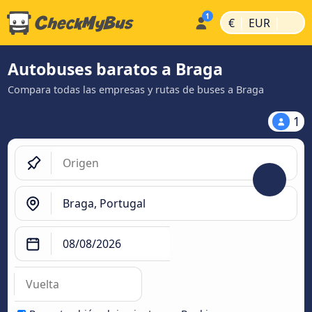
|
|
€
EUR
Autobuses baratos a Braga
Compara todas las empresas y rutas de buses a Braga
1