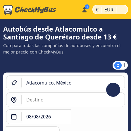
|
|
€
EUR
Autobús desde Atlacomulco a
Santiago de Querétaro desde 13 €
Compara todas las compañías de autobuses y encuentra el
mejor precio con CheckMyBus
1