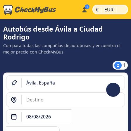
|
|
€
EUR
Autobús desde Ávila‎ a Ciudad
Rodrigo
Compara todas las compañías de autobuses y encuentra el
mejor precio con CheckMyBus
1