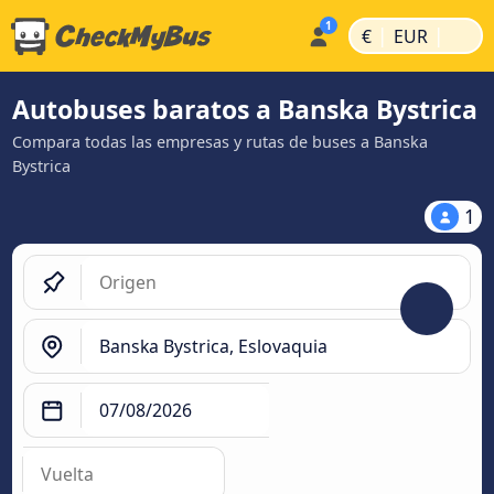
|
|
€
EUR
Autobuses baratos a Banska Bystrica
Compara todas las empresas y rutas de buses a Banska
Bystrica
1