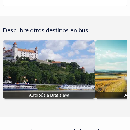
Descubre otros destinos en bus
Autobús a Bratislava
Au