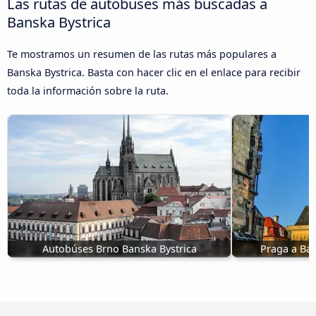
Las rutas de autobuses más buscadas a
Banska Bystrica
Te mostramos un resumen de las rutas más populares a
Banska Bystrica. Basta con hacer clic en el enlace para recibir
toda la información sobre la ruta.
Autobúses Brno Banska Bystrica
Praga a Ban