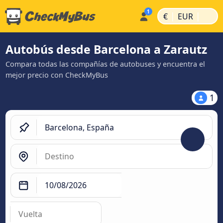
|
|
€
EUR
Autobús desde Barcelona a Zarautz
Compara todas las compañías de autobuses y encuentra el
mejor precio con CheckMyBus
1