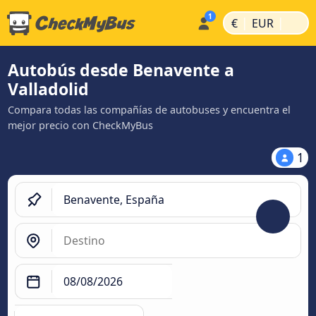
|
|
€
EUR
Autobús desde Benavente a
Valladolid
Compara todas las compañías de autobuses y encuentra el
mejor precio con CheckMyBus
1