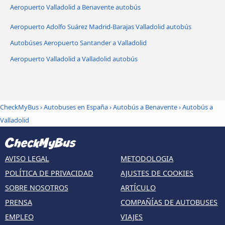
Aeropuerto Valladolid a Benavente autobús
Aeropuerto Adolfo Suárez Madrid-Barajas Valladolid autobús
Autobúses Aeropuerto Santander a Valladolid
Aeropuerto Valladolid a Valladolid autobús
CheckMyBus
›
Autobuses en España
›
Autobús a Benavente
›
Autobús a
Valladolid
AVISO LEGAL
METODOLOGIA
POLÍTICA DE PRIVACIDAD
AJUSTES DE COOKIES
SOBRE NOSOTROS
ARTÍCULO
PRENSA
COMPAÑÍAS DE AUTOBUSES
EMPLEO
VIAJES