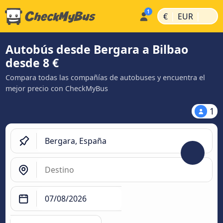
|
|
€
EUR
Autobús desde Bergara a Bilbao
desde 8 €
Compara todas las compañías de autobuses y encuentra el
mejor precio con CheckMyBus
1