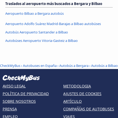
Traslados al aeropuerto más buscados a Bergara y Bilbao
Aeropuerto Bilbao a Bergara autobús
Aeropuerto Adolfo Suárez Madrid-Barajas a Bilbao autobúses
Autobús Aeropuerto Santander a Bilbao
Autobúses Aeropuerto Vitoria-Gasteiz a Bilbao
CheckMyBus
›
Autobuses en España
›
Autobús a Bergara
›
Autobús a Bilbao
AVISO LEGAL
METODOLOGIA
POLÍTICA DE PRIVACIDAD
AJUSTES DE COOKIES
SOBRE NOSOTROS
ARTÍCULO
PRENSA
COMPAÑÍAS DE AUTOBUSES
EMPLEO
VIAJES