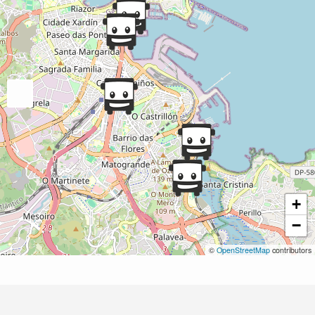
+
−
©
OpenStreetMap
contributors