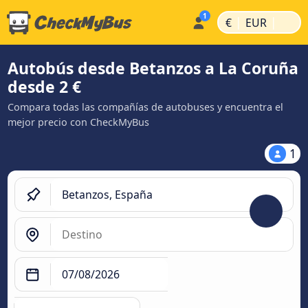
|
|
€
EUR
Autobús desde Betanzos a La Coruña
desde 2 €
Compara todas las compañías de autobuses y encuentra el
mejor precio con CheckMyBus
1