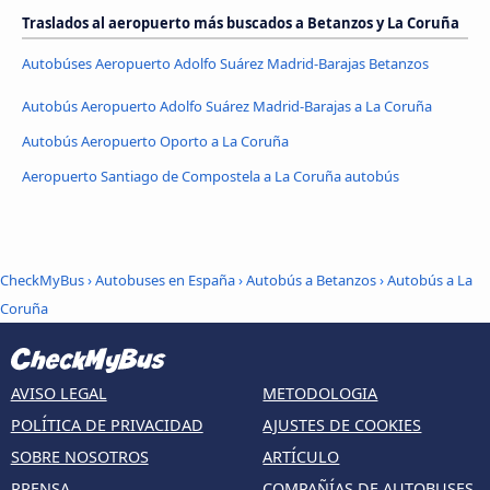
Traslados al aeropuerto más buscados a Betanzos y La Coruña
Autobúses Aeropuerto Adolfo Suárez Madrid-Barajas Betanzos
Autobús Aeropuerto Adolfo Suárez Madrid-Barajas a La Coruña
Autobús Aeropuerto Oporto a La Coruña
Aeropuerto Santiago de Compostela a La Coruña autobús
CheckMyBus
›
Autobuses en España
›
Autobús a Betanzos
›
Autobús a La
Coruña
AVISO LEGAL
METODOLOGIA
POLÍTICA DE PRIVACIDAD
AJUSTES DE COOKIES
SOBRE NOSOTROS
ARTÍCULO
PRENSA
COMPAÑÍAS DE AUTOBUSES