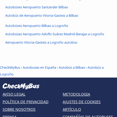
Autobúses Aeropuerto Santander Bilbao
Autobús de Aeropuerto Vitoria-Gasteiz a Bilbao
Autobúses Aeropuerto Bilbao a Logroño
Autobúses Aeropuerto Adolfo Suárez Madrid-Barajas a Logroño
Aeropuerto Vitoria-Gasteiz a Logroño autobús
CheckMyBus
›
Autobuses en España
›
Autobús a Bilbao
›
Autobús a
Logroño
AVISO LEGAL
METODOLOGIA
POLÍTICA DE PRIVACIDAD
AJUSTES DE COOKIES
SOBRE NOSOTROS
ARTÍCULO
PRENSA
COMPAÑÍAS DE AUTOBUSES