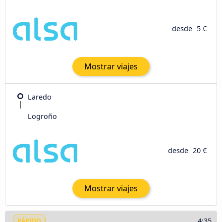
desde
5 €
Mostrar viajes
Laredo
Logroño
desde
20 €
Mostrar viajes
4:35
RÁPIDO