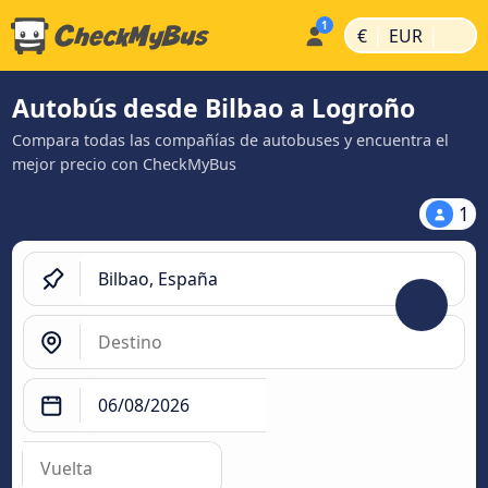
|
|
€
EUR
Autobús desde Bilbao a Logroño
Compara todas las compañías de autobuses y encuentra el
mejor precio con CheckMyBus
1