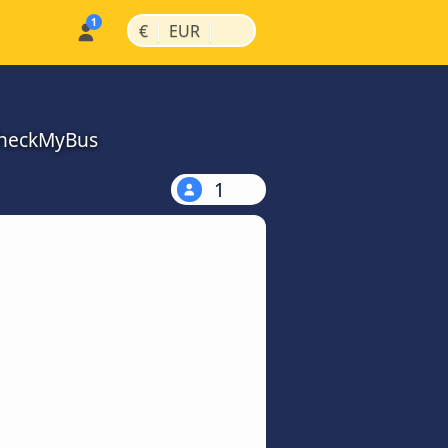
|
|
€
EUR
CheckMyBus
1