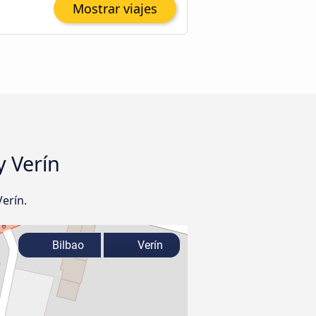
Mostrar viajes
y Verín
erín.
Bilbao
Verín