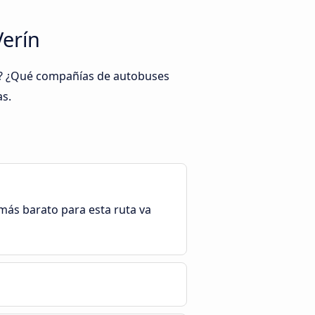
Verín
ín? ¿Qué compañías de autobuses
as.
e más barato para esta ruta va