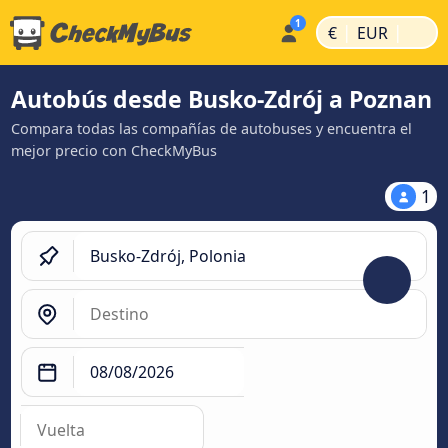
|
|
€
EUR
Autobús desde Busko-Zdrój a Poznan
Compara todas las compañías de autobuses y encuentra el
mejor precio con CheckMyBus
1