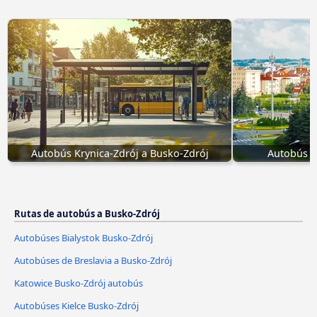
Autobús Krynica-Zdrój a Busko-Zdrój
Autobús R
Rutas de autobús a Busko-Zdrój
Autobúses Bialystok Busko-Zdrój
Autobúses de Breslavia a Busko-Zdrój
Katowice Busko-Zdrój autobús
Autobúses Kielce Busko-Zdrój