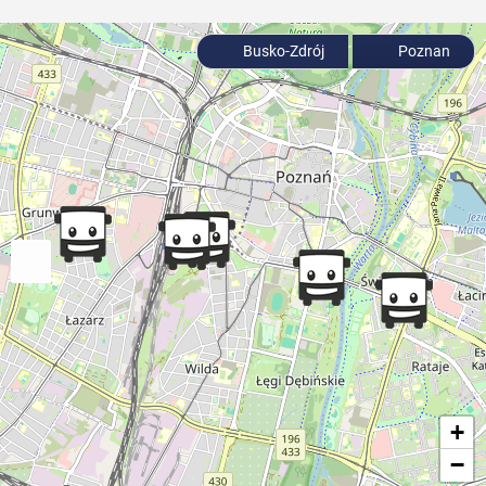
Busko-Zdrój
Poznan
+
−