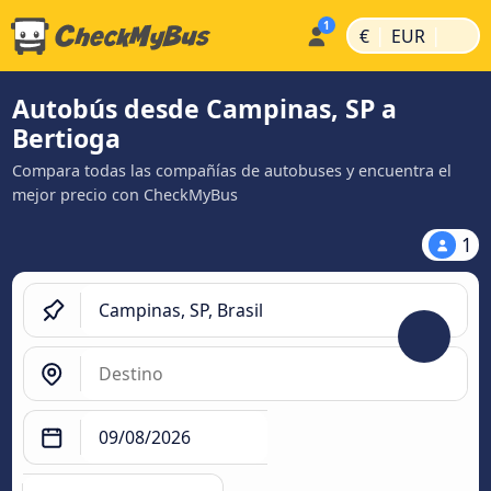
|
|
€
EUR
Autobús desde Campinas, SP a
Bertioga
Compara todas las compañías de autobuses y encuentra el
mejor precio con CheckMyBus
1