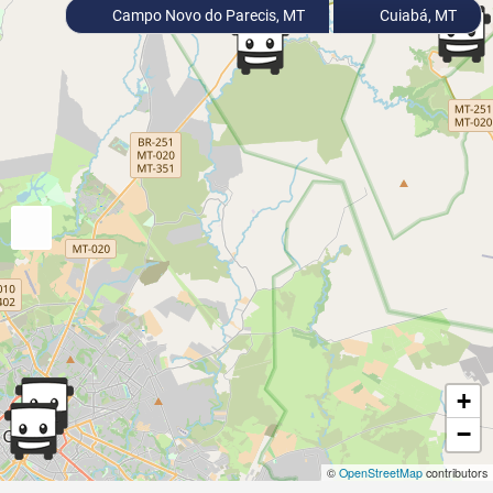
Campo Novo do Parecis, MT
Cuiabá, MT
+
−
©
OpenStreetMap
contributors