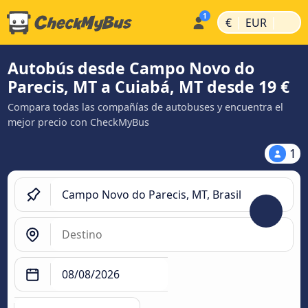
|
|
€
EUR
Autobús desde Campo Novo do
Parecis, MT a Cuiabá, MT desde 19 €
Compara todas las compañías de autobuses y encuentra el
mejor precio con CheckMyBus
1