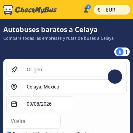
|
|
€
EUR
Autobuses baratos a Celaya
Compara todas las empresas y rutas de buses a Celaya
1