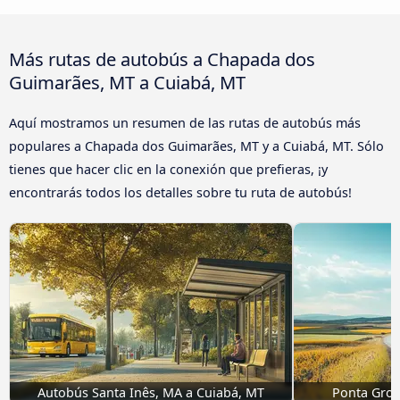
Más rutas de autobús a Chapada dos
Guimarães, MT a Cuiabá, MT
Aquí mostramos un resumen de las rutas de autobús más
populares a Chapada dos Guimarães, MT y a Cuiabá, MT. Sólo
tienes que hacer clic en la conexión que prefieras, ¡y
encontrarás todos los detalles sobre tu ruta de autobús!
Autobús Santa Inês, MA a Cuiabá, MT
Ponta Gros