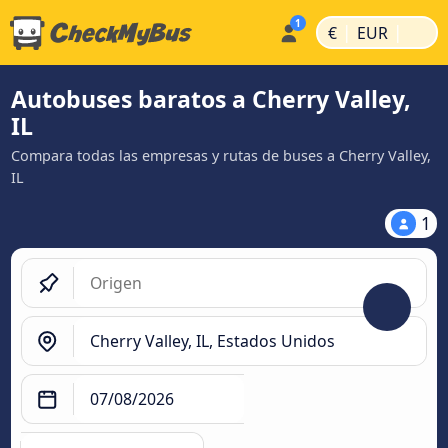
|
|
€
EUR
Autobuses baratos a Cherry Valley,
IL
Compara todas las empresas y rutas de buses a Cherry Valley,
IL
1