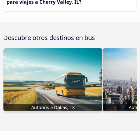
para viajes a Cherry Valley, IL?
Descubre otros destinos en bus
Autobús a Dallas, TX
Auto