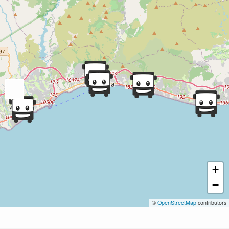
+
−
©
OpenStreetMap
contributors