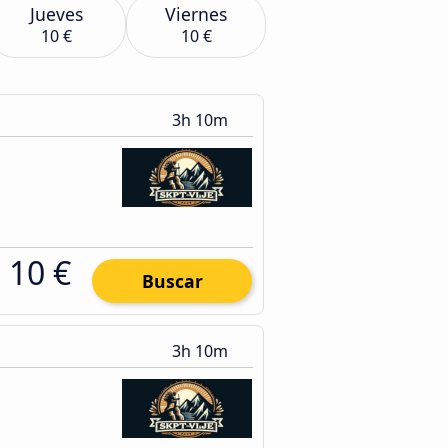
Jueves
Viernes
10 €
10 €
3h 10m
10 €
Buscar
3h 10m