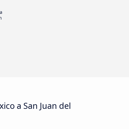
ia
m
ico a San Juan del