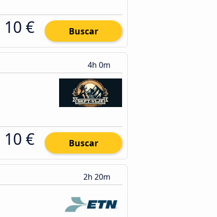
10 €
Buscar
4h 0m
10 €
Buscar
2h 20m