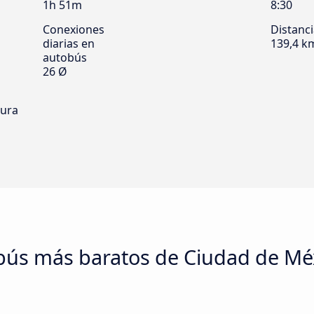
1h 51m
8:30
Conexiones
Distanc
diarias en
139,4 k
autobús
26 Ø
tura
obús más baratos de Ciudad de Méx