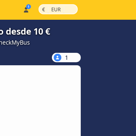
|
|
€
EUR
o desde 10 €
CheckMyBus
1