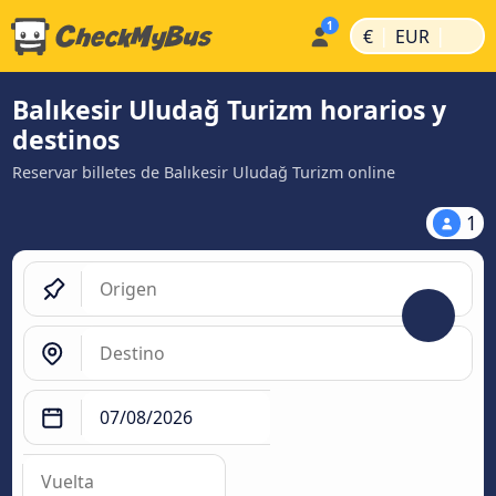
|
|
€
EUR
Balıkesir Uludağ Turizm horarios y
destinos
Reservar billetes de Balıkesir Uludağ Turizm online
1