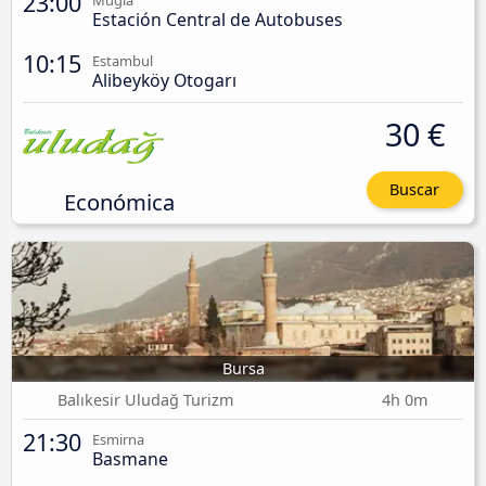
23:00
Muğla
Estación Central de Autobuses
10:15
Estambul
Alibeyköy Otogarı
30 €
Buscar
Económica
Bursa
Balıkesir Uludağ Turizm
4h 0m
21:30
Esmirna
Basmane