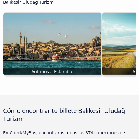
Balıkesir Uludağ Turizm:
Autobús a Estambul
Au
Cómo encontrar tu billete Balıkesir Uludağ
Turizm
En CheckMyBus, encontrarás todas las 374 conexiones de