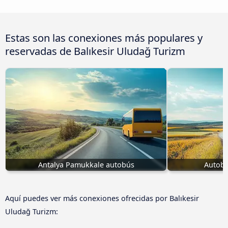
Estas son las conexiones más populares y
reservadas de Balıkesir Uludağ Turizm
Antalya Pamukkale autobús
Autobú
Aquí puedes ver más conexiones ofrecidas por Balıkesir
Uludağ Turizm: