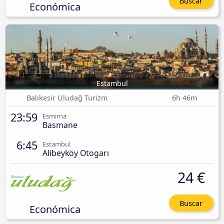
Buscar
Económica
Estambul
Balıkesir Uludağ Turizm
6h 46m
23:59
Esmirna
Basmane
6:45
Estambul
Alibeyköy Otogarı
24 €
Buscar
Económica