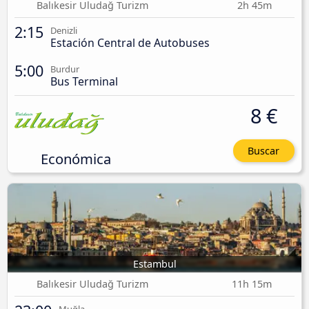
Balıkesir Uludağ Turizm
2h 45m
2:15
Denizli
Estación Central de Autobuses
5:00
Burdur
Bus Terminal
8 €
Buscar
Económica
Estambul
Balıkesir Uludağ Turizm
11h 15m