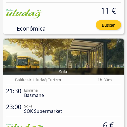
11 €
Buscar
Económica
Söke
Balıkesir Uludağ Turizm
1h 30m
21:30
Esmirna
Basmane
23:00
Söke
SOK Supermarket
6 €