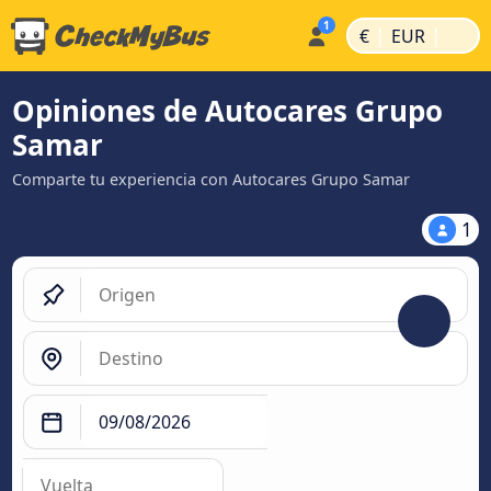
|
|
€
EUR
Opiniones de Autocares Grupo
Samar
Comparte tu experiencia con Autocares Grupo Samar
1