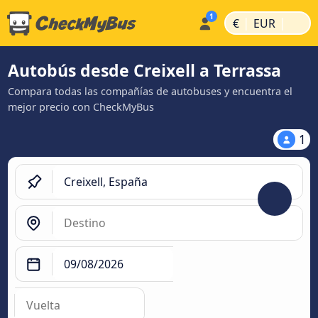
|
|
€
EUR
Autobús desde Creixell a Terrassa
Compara todas las compañías de autobuses y encuentra el
mejor precio con CheckMyBus
1