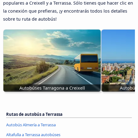
populares a Creixell y a Terrassa. Sólo tienes que hacer clic en
la conexión que prefieras, ¡y encontrarás todos los detalles
sobre tu ruta de autobús!
Autobúses Tarragona a Creixell
Autobús 
Rutas de autobús a Terrassa
Autobús Almería a Terrassa
Altafulla a Terrassa autobúses