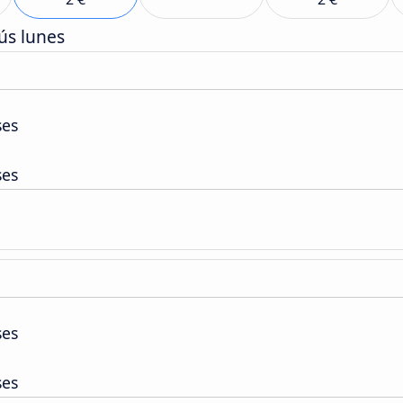
ús lunes
ses
ses
ses
ses