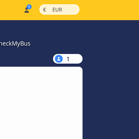
|
|
€
EUR
CheckMyBus
1