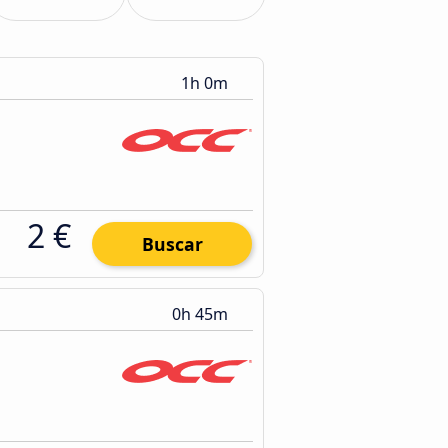
1h 0m
2 €
Buscar
0h 45m