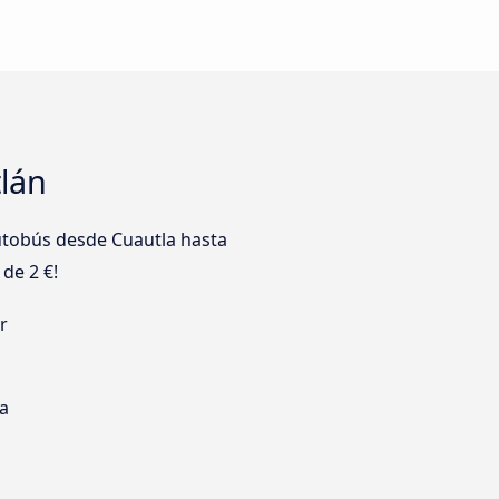
lán
utobús desde Cuautla hasta
 de 2 €!
r
s
ia