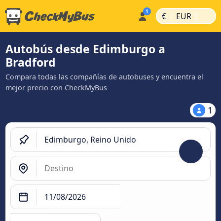
|
|
€
EUR
Autobús desde Edimburgo a
Bradford
Compara todas las compañías de autobuses y encuentra el
mejor precio con CheckMyBus
1