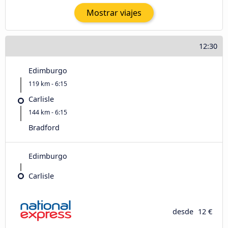
Mostrar viajes
12:30
Edimburgo
119 km - 6:15
Carlisle
144 km - 6:15
Bradford
Edimburgo
Carlisle
desde
12 €