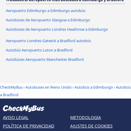
Aeropuerto Edimburgo a Edimburgo autobús
Autobúses de Aeropuerto Glasgow a Edimburgo
Autobúses de Aeropuerto Londres Heathrow a Edimburgo
Aeropuerto Londres-Gatwick a Bradford autobús
Autobús Aeropuerto Luton a Bradford
Autobúses Aeropuerto Manchester Bradford
CheckMyBus
›
Autobuses en Reino Unido
›
Autobús a Edimburgo
›
Autobús
a Bradford
AVISO LEGAL
METODOLOGIA
POLÍTICA DE PRIVACIDAD
AJUSTES DE COOKIES