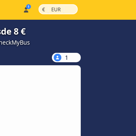
|
|
€
EUR
de 8 €
CheckMyBus
1