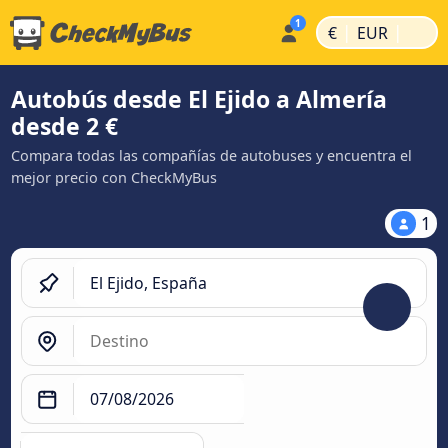
|
|
€
EUR
Autobús desde El Ejido a Almería
desde 2 €
Compara todas las compañías de autobuses y encuentra el
mejor precio con CheckMyBus
1