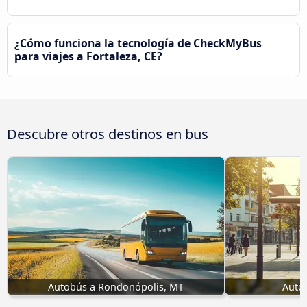
¿Cómo funciona la tecnología de CheckMyBus
para viajes a Fortaleza, CE?
Descubre otros destinos en bus
Autobús a Rondonópolis, MT
Autob