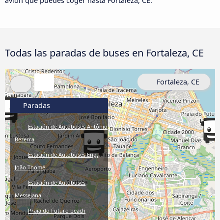
avión que puedes coger hasta Fortaleza, CE.
Todas las paradas de buses en Fortaleza, CE
Fortaleza, CE
Paradas
Estación de Autobuses Antônio
Bezerra
Estación de Autobuses Eng.
João Thomé
Estación de Autobuses
Messejana
Praia do Futuro beach