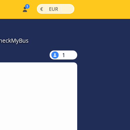
|
|
€
EUR
CheckMyBus
1