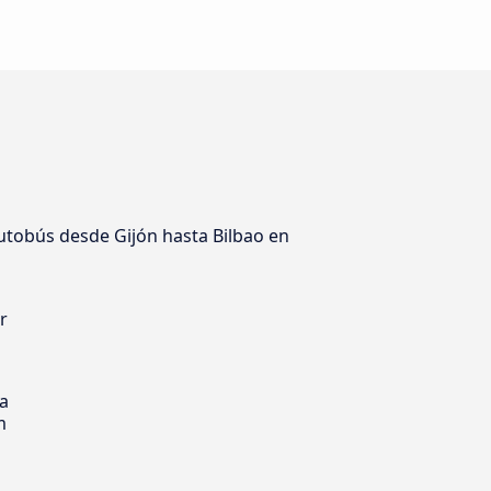
utobús desde Gijón hasta Bilbao en
r
s
ia
m