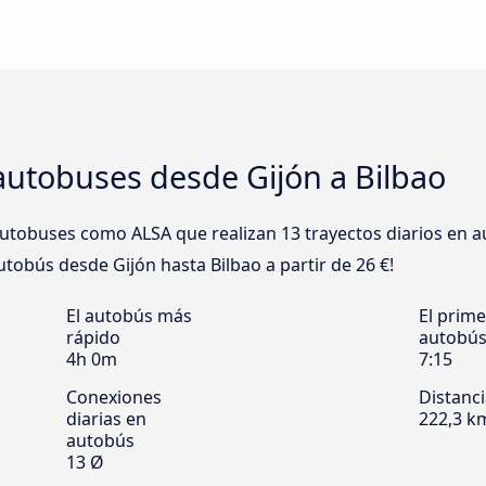
autobuses desde Gijón a Bilbao
tobuses como ALSA que realizan 13 trayectos diarios en a
 autobús desde Gijón hasta Bilbao a partir de 26 €!
El autobús más
El prime
rápido
autobú
4h 0m
7:15
Conexiones
Distanc
diarias en
222,3 k
autobús
13 Ø