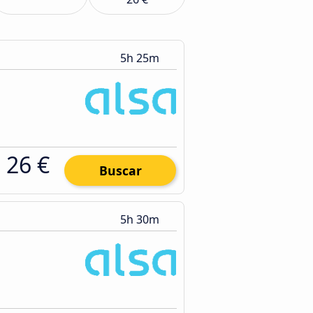
5h 25m
26 €
Buscar
5h 30m