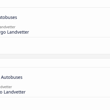
utobuses
andvetter
go Landvetter
e Autobuses
dvetter
o Landvetter