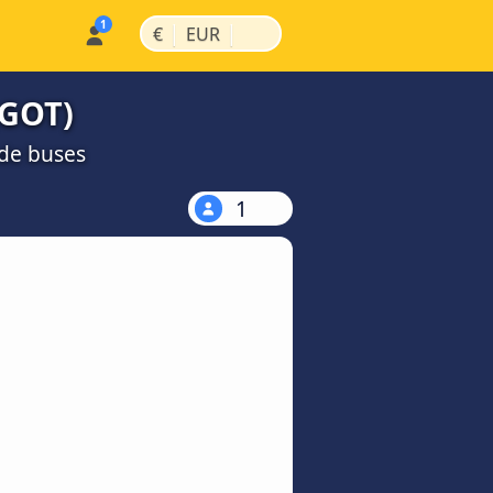
|
|
€
EUR
(GOT)
de buses
1