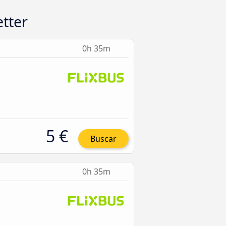
tter
0h 35m
5 €
Buscar
0h 35m