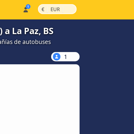
|
|
€
EUR
 a La Paz, BS
añías de autobuses
1