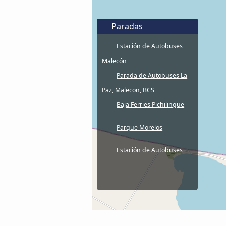
Paradas
Estación de Autobuses
Malecón
Parada de Autobuses La
Paz, Malecon, BCS
Baja Ferries Pichilingue
Parque Morelos
Estación de Autobuses