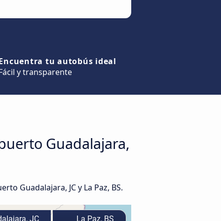
Encuentra tu autobús ideal
Fácil y transparente
opuerto Guadalajara,
rto Guadalajara, JC y La Paz, BS.
alajara, JC
La Paz, BS