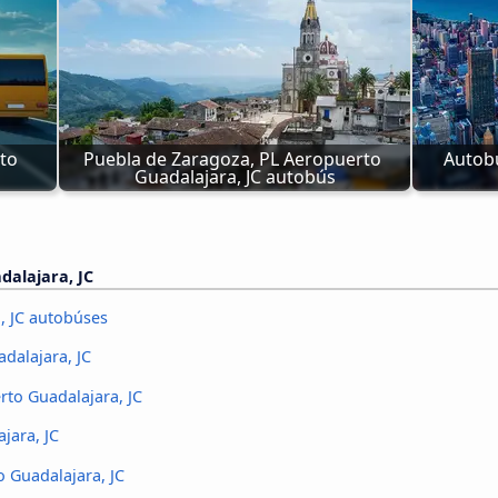
o 
Puebla de Zaragoza, PL Aeropuerto 
Autobú
Guadalajara, JC autobús
dalajara, JC
, JC autobúses
dalajara, JC
to Guadalajara, JC
jara, JC
 Guadalajara, JC