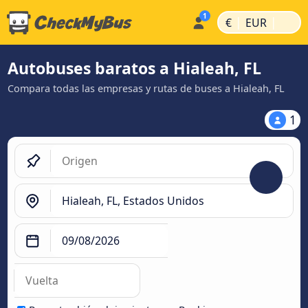
|
|
€
EUR
Autobuses baratos a Hialeah, FL
Compara todas las empresas y rutas de buses a Hialeah, FL
1