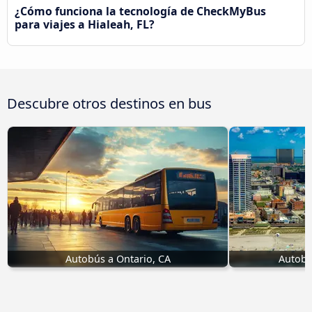
¿Cómo funciona la tecnología de CheckMyBus
para viajes a Hialeah, FL?
Descubre otros destinos en bus
Autobús a Ontario, CA
Autobús