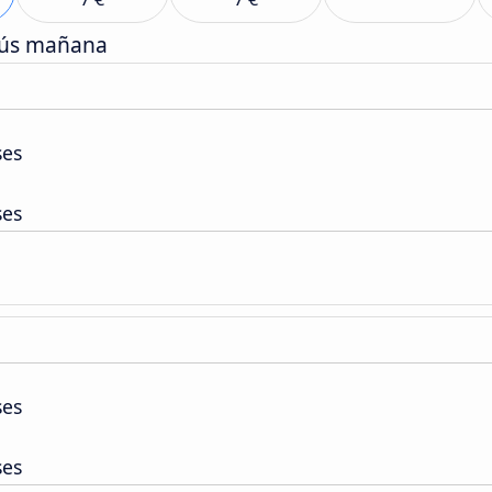
bús mañana
ses
ses
ses
ses