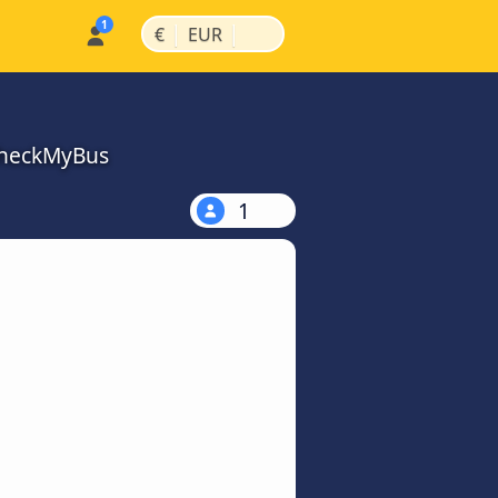
|
|
€
EUR
CheckMyBus
1