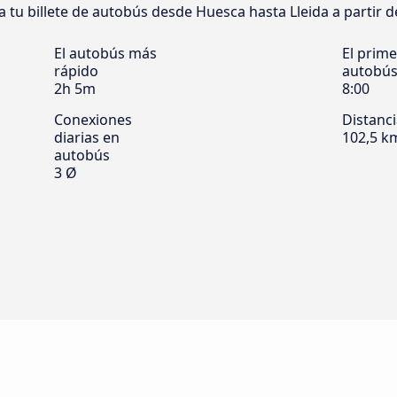
va tu billete de autobús desde Huesca hasta Lleida a partir de
El autobús más
El prime
rápido
autobú
2h 5m
8:00
Conexiones
Distanc
diarias en
102,5 k
autobús
3 Ø