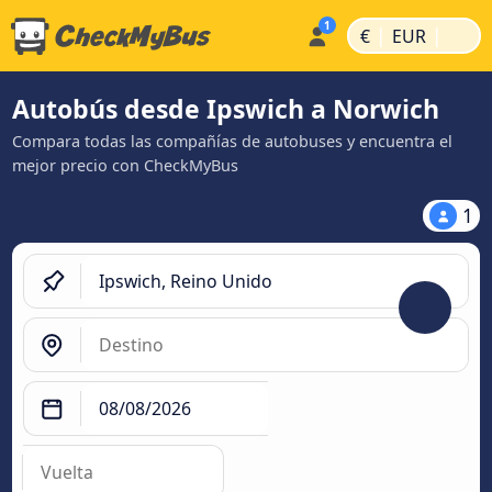
|
|
€
EUR
Autobús desde Ipswich a Norwich
Compara todas las compañías de autobuses y encuentra el
mejor precio con CheckMyBus
1