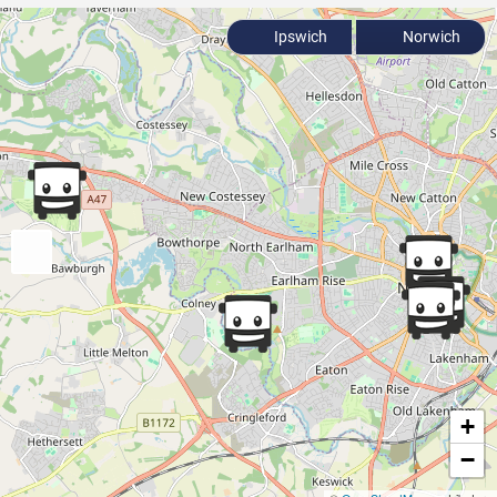
Ipswich
Norwich
+
−