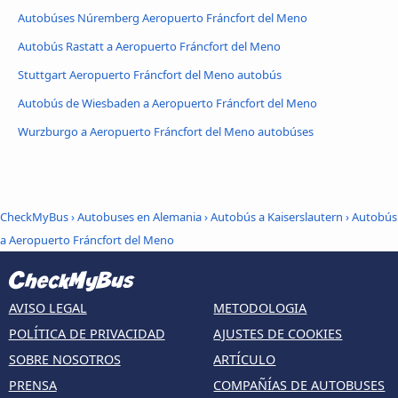
Autobúses Núremberg Aeropuerto Fráncfort del Meno
Autobús Rastatt a Aeropuerto Fráncfort del Meno
Stuttgart Aeropuerto Fráncfort del Meno autobús
Autobús de Wiesbaden a Aeropuerto Fráncfort del Meno
Wurzburgo a Aeropuerto Fráncfort del Meno autobúses
CheckMyBus
›
Autobuses en Alemania
›
Autobús a Kaiserslautern
›
Autobús
a Aeropuerto Fráncfort del Meno
AVISO LEGAL
METODOLOGIA
POLÍTICA DE PRIVACIDAD
AJUSTES DE COOKIES
SOBRE NOSOTROS
ARTÍCULO
PRENSA
COMPAÑÍAS DE AUTOBUSES