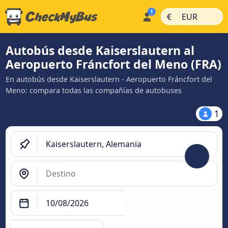
|
|
€
EUR
Autobús desde Kaiserslautern al
Aeropuerto Fráncfort del Meno (FRA)
En autobús desde Kaiserslautern - Aeropuerto Fráncfort del
Meno: compara todas las compañías de autobuses
1