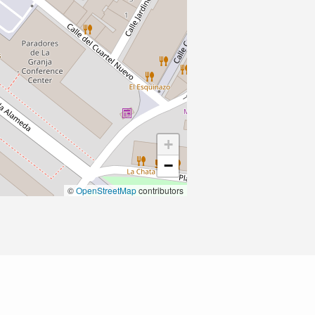
+
−
©
OpenStreetMap
contributors