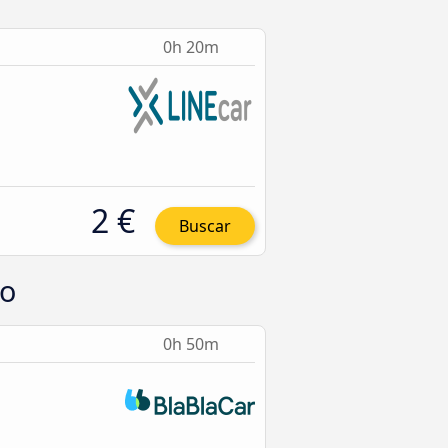
0h 20m
2 €
Buscar
so
0h 50m