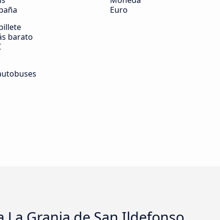
ís
Moneda
paña
Euro
billete
s barato
€
autobuses
 La Granja de San Ildefonso