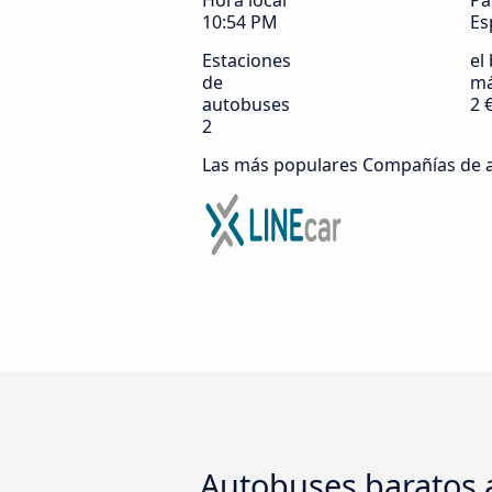
Hora local
Pa
10:54 PM
Es
Estaciones
el 
de
má
autobuses
2 
2
Las más populares Compañías de 
Autobuses baratos a