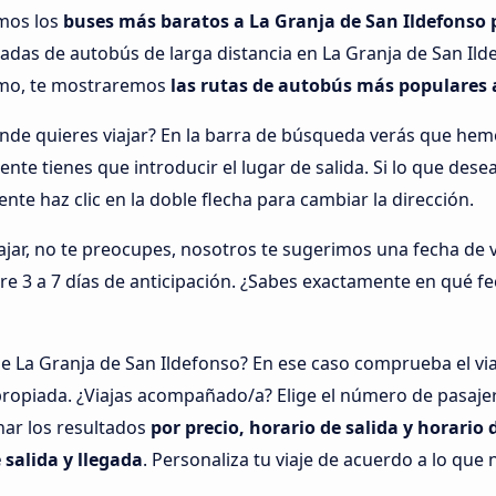
amos los
buses más baratos a La Granja de San Ildefonso 
radas de autobús de larga distancia en La Granja de San Il
ismo, te mostraremos
las rutas de autobús más populares 
nde quieres viajar? En la barra de búsqueda verás que he
te tienes que introducir el lugar de salida. Si lo que dese
nte haz clic en la doble flecha para cambiar la dirección.
ar, no te preocupes, nosotros te sugerimos una fecha de via
tre 3 a 7 días de anticipación. ¿Sabes exactamente en qué f
e La Granja de San Ildefonso? En ese caso comprueba el vi
ropiada. ¿Viajas acompañado/a? Elige el número de pasajer
nar los resultados
por precio, horario de salida y horario 
 salida y llegada
. Personaliza tu viaje de acuerdo a lo que 