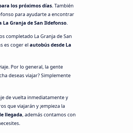
para los próximos días
. También
defonso para ayudarte a encontrar
a La Granja de San Ildefonso
.
mos completado La Granja de San
as es coger el
autobús desde La
je. Por lo general, la gente
echa deseas viajar? Simplemente
aje de vuelta inmediatamente y
os que viajarán y ¡empieza la
de llegada
, además contamos con
necesites.