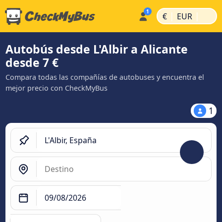
|
|
€
EUR
Autobús desde L'Albir a Alicante
desde 7 €
Compara todas las compañías de autobuses y encuentra el
mejor precio con CheckMyBus
1