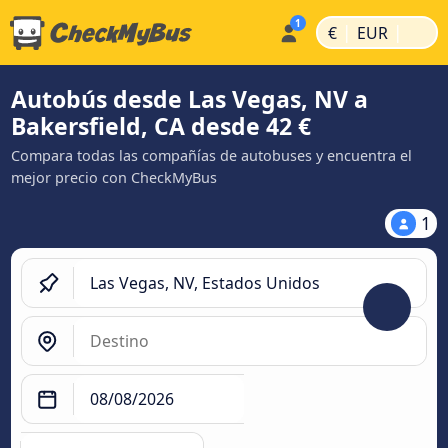
|
|
€
EUR
Autobús desde Las Vegas, NV a
Bakersfield, CA desde 42 €
Compara todas las compañías de autobuses y encuentra el
mejor precio con CheckMyBus
1