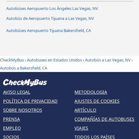
Autobúses Aeropuerto Los Ángeles Las Vegas, NV
Autobús de Aeropuerto Tijuana a Las Vegas, NV
Autobúses Aeropuerto Tijuana Bakersfield, CA
CheckMyBus
›
Autobuses en Estados Unidos
›
Autobús a Las Vegas, NV
›
Autobús a Bakersfield, CA
AVISO LEGAL
METODOLOGIA
POLÍTICA DE PRIVACIDAD
AJUSTES DE COOKIES
SOBRE NOSOTROS
ARTÍCULO
PRENSA
COMPAÑÍAS DE AUTOBUSES
EMPLEO
VIAJES
SOCIOS
TODOS LOS PAÍSES