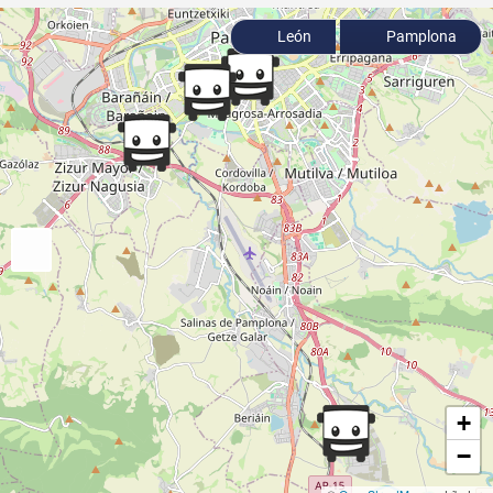
León
Pamplona
+
−