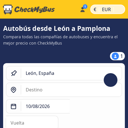
|
|
€
EUR
Autobús desde León a Pamplona
Compara todas las compañías de autobuses y encuentra el
mejor precio con CheckMyBus
1