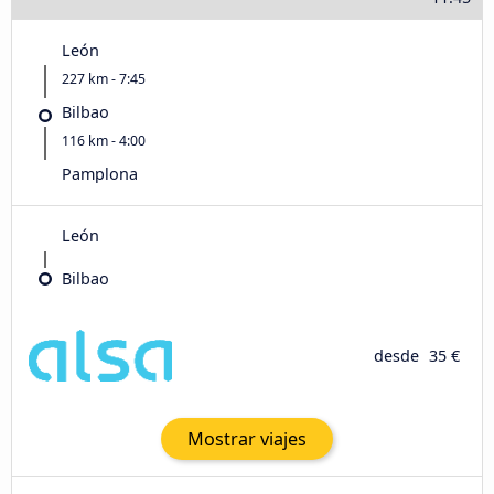
León
227 km - 7:45
Bilbao
116 km - 4:00
Pamplona
León
Bilbao
desde
35 €
Mostrar viajes