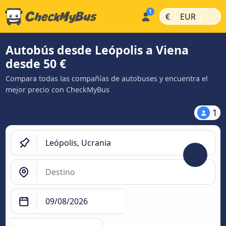
|
|
€
EUR
Autobús desde Leópolis a Viena
desde 50 €
Compara todas las compañías de autobuses y encuentra el
mejor precio con CheckMyBus
1